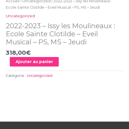
Accueil
/
Uncategorized
/ 2022-2023 – Issy les Moulineaux :
-
Ecole Sainte Clotilde – Eveil Musical – PS, MS – Jeudi
PS,
Uncategorized
MS
-
2022-2023 – Issy les Moulineaux :
Jeudi
Ecole Sainte Clotilde – Eveil
Musical – PS, MS – Jeudi
318,00
€
Ajouter au panier
Catégorie :
Uncategorized