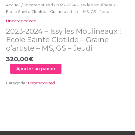
-
Accueil
/
Uncategorized
/ 2023-2024 – Issy les Moulineaux :
MS,
Ecole Sainte Clotilde – Graine d’artiste – MS, GS – Jeudi
GS
Uncategorized
-
2023-2024 – Issy les Moulineaux :
Jeudi
Ecole Sainte Clotilde – Graine
d’artiste – MS, GS – Jeudi
320,00
€
Ajouter au panier
Catégorie :
Uncategorized