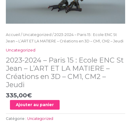
LA
MATIERE
–
Créations
en
Accueil
/
Uncategorized
/ 2023-2024 – Paris 15 : Ecole ENC St
3D
Jean – L’ART ET LA MATIERE – Créations en 3D – CM1, CM2 – Jeudi
-
CM1,
Uncategorized
CM2
2023-2024 – Paris 15 : Ecole ENC St
-
Jean – L’ART ET LA MATIERE –
Jeudi
Créations en 3D – CM1, CM2 –
Jeudi
335,00
€
Ajouter au panier
Catégorie :
Uncategorized