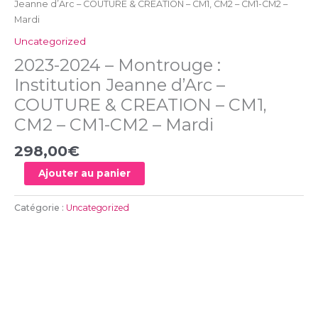
Jeanne d’Arc – COUTURE & CREATION – CM1, CM2 – CM1-CM2 –
CM1,
Mardi
CM2
-
Uncategorized
CM1-
2023-2024 – Montrouge :
CM2
Institution Jeanne d’Arc –
-
COUTURE & CREATION – CM1,
Mardi
CM2 – CM1-CM2 – Mardi
298,00
€
Ajouter au panier
Catégorie :
Uncategorized