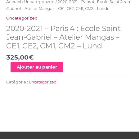
Accueil
/
Uncategorized
/ 2020-2021 – Paris 4 : Ecole Saint Jean-
-
Gabriel – Atelier Mangas – CE1, CE2, CM1, CM2 – Lundi
CE1,
CE2,
Uncategorized
CM1,
2020-2021 – Paris 4 : Ecole Saint
CM2
Jean-Gabriel – Atelier Mangas –
-
CE1, CE2, CM1, CM2 – Lundi
Lundi
325,00
€
Ajouter au panier
Catégorie :
Uncategorized