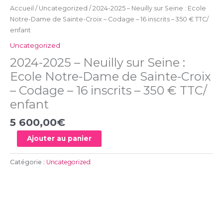
-
Accueil
/
Uncategorized
/ 2024-2025 – Neuilly sur Seine : Ecole
Codage
Notre-Dame de Sainte-Croix – Codage – 16 inscrits – 350 € TTC/
-
enfant
16
Uncategorized
inscrits
2024-2025 – Neuilly sur Seine :
-
350
Ecole Notre-Dame de Sainte-Croix
€
– Codage – 16 inscrits – 350 € TTC/
TTC/
enfant
enfant
5 600,00
€
Ajouter au panier
Catégorie :
Uncategorized